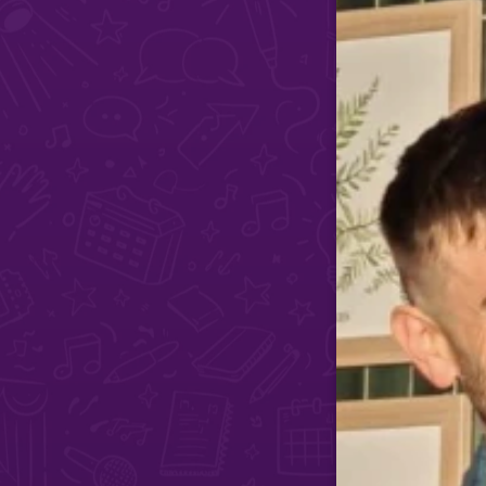
O
U
T