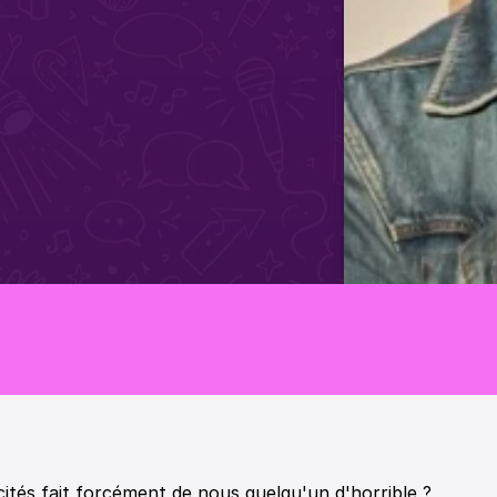
out 
Ronan Pecout 
ités fait forcément de nous quelqu'un d'horrible ?