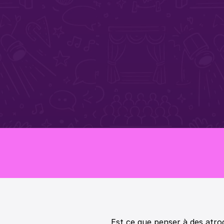
Ronan Pecout 
Ronan Pecout 
Ronan Pec
Est ce que penser à des atroc