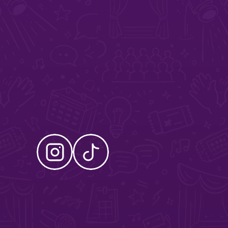
R
O
N
A
N
P
E
C