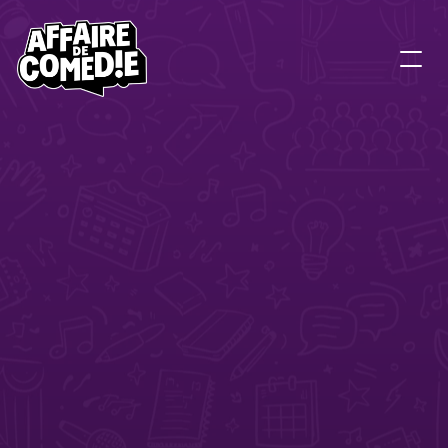
C
A
L
E
N
D
R
I
E
R