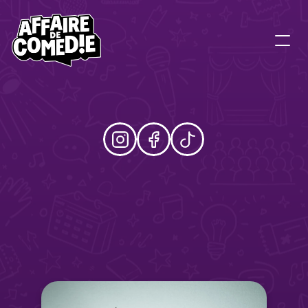
J
U
L
I
E
N
V
I
N
H