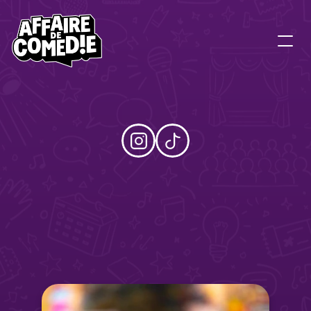
D
O
M
L
A
G
R
E
C
A